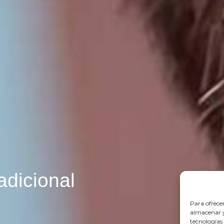
adicional
Para ofrece
almacenar y/
tecnologías