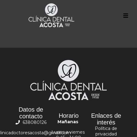
Datos de
Horario
Enlaces de
contacto
Mañanas
interés
638080126
Política de
Lunes a viernes
clinicadoctoresacosta@gmail.com
privacidad