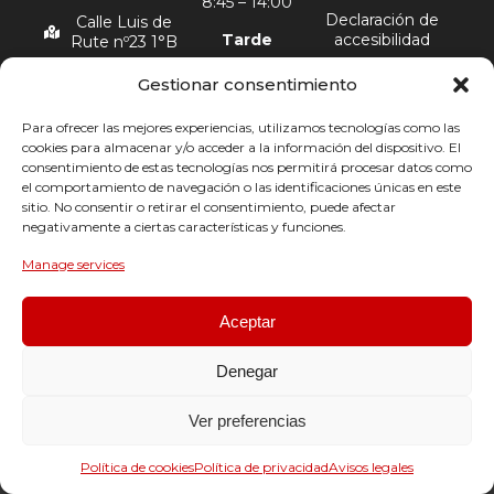
8:45 – 14:00
Declaración de
Calle Luis de
Tarde
accesibilidad
Rute nº23 1°B
Avisos legales
Lunes a viernes
Gestionar consentimiento
16:15 – 19:30
Política de
cookies (UE)
Para ofrecer las mejores experiencias, utilizamos tecnologías como las
cookies para almacenar y/o acceder a la información del dispositivo. El
consentimiento de estas tecnologías nos permitirá procesar datos como
© 2026 • Hecho con el
desde el
Universo
el comportamiento de navegación o las identificaciones únicas en este
Financiado por la Unión Europea con el programa Kit Digital por los
sitio. No consentir o retirar el consentimiento, puede afectar
fondos Next Generation (EU) del mecanismo de recuperación y
negativamente a ciertas características y funciones.
resiliencia.
Manage services
Aceptar
Denegar
Ver preferencias
Política de cookies
Política de privacidad
Avisos legales